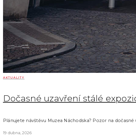
AKTUALITY
Dočasné uzavření stálé expozic
Plánujete návštěvu Muzea Náchodska? Pozor na dočasné u
19 dubna, 2026