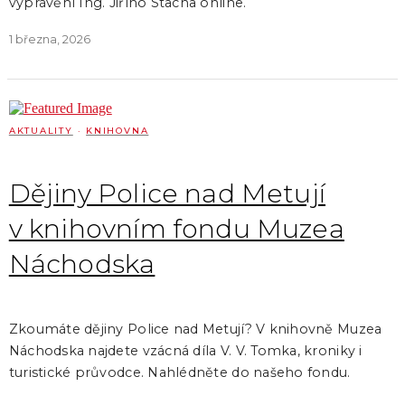
vyprávění Ing. Jiřího Stacha online.
1 března, 2026
AKTUALITY
·
KNIHOVNA
Dějiny Police nad Metují
v knihovním fondu Muzea
Náchodska
Zkoumáte dějiny Police nad Metují? V knihovně Muzea
Náchodska najdete vzácná díla V. V. Tomka, kroniky i
turistické průvodce. Nahlédněte do našeho fondu.