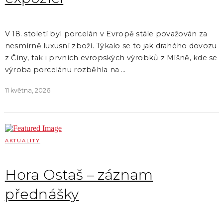
V 18. století byl porcelán v Evropě stále považován za
nesmírně luxusní zboží. Týkalo se to jak drahého dovozu
z Číny, tak i prvních evropských výrobků z Míšně, kde se
výroba porcelánu rozběhla na …
11 května, 2026
AKTUALITY
Hora Ostaš – záznam
přednášky