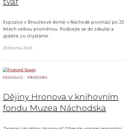
tvář
Expozice v Broučkově domě v Náchodě prochází po 25
letech velkou proměnou. Podívejte se do zákulisí a
zjistěte, co chystáme.
28 března, 2026
AKTUALITY
·
KNIHOVNA
Dějiny Hronova v knihovním
fondu Muzea Náchodska
Zajímají vás dějiny Hronova? Objevte vzácné regionální