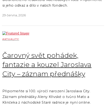
si jeho odkaz a dílo v našich fondech.
29 června, 2026
AKTUALITY
Čarovný svět pohádek,
fantazie a kouzel Jaroslava
City – záznam přednášky
Připomeňte si 100. výročí narození Jaroslava City.
Záznam přednášky Aleny Křivské o tvůrci Maťo a
Klinčeka z náchodské Staré radnice je nyní online.