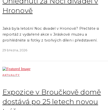
Ohlédnutí za Nocí divadel v
Hronově
Jaká byla letošní Noc divadel v Hronově? Přečtěte si
reportáž z vydařené akce v Jiráskově muzeu a
prohlédněte si fotky z tvořivých dílen i představení.
29 března, 2026
AKTUALITY
Expozice v Broučkově domě
dostává po 25 letech novou