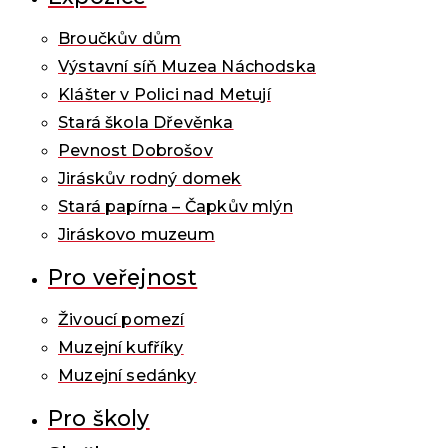
Broučkův dům
Výstavní síň Muzea Náchodska
Klášter v Polici nad Metují
Stará škola Dřevěnka
Pevnost Dobrošov
Jiráskův rodný domek
Stará papírna – Čapkův mlýn
Jiráskovo muzeum
Pro veřejnost
Živoucí pomezí
Muzejní kufříky
Muzejní sedánky
Pro školy