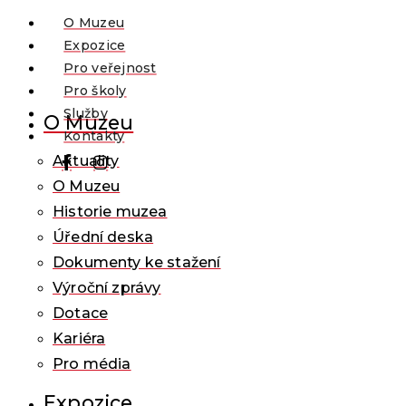
O Muzeu
Expozice
Pro veřejnost
Pro školy
Služby
O Muzeu
Kontakty
Aktuality
O Muzeu
Historie muzea
Úřední deska
Dokumenty ke stažení
Výroční zprávy
Dotace
Kariéra
Pro média
Expozice