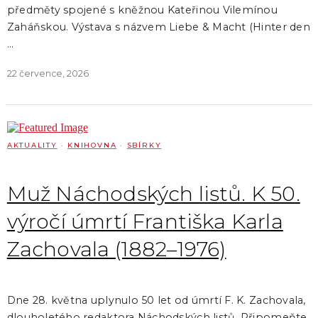
předměty spojené s kněžnou Kateřinou Vilemínou
Zaháňskou. Výstava s názvem Liebe & Macht (Hinter den
…
22 července, 2026
AKTUALITY
·
KNIHOVNA
·
SBÍRKY
Muž Náchodských listů. K 50.
výročí úmrtí Františka Karla
Zachovala (1882–1976)
Dne 28. května uplynulo 50 let od úmrtí F. K. Zachovala,
dlouholetého redaktora Náchodských listů. Připomeňte