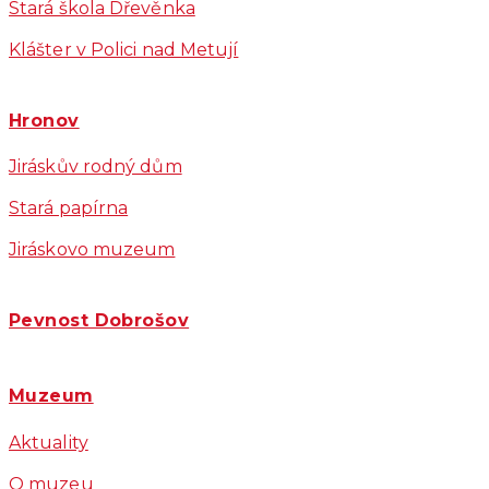
Stará škola Dřevěnka
Klášter v Polici nad Metují
Hronov
Jiráskův rodný dům
Stará papírna
Jiráskovo muzeum
Pevnost Dobrošov
Muzeum
Aktuality
O muzeu