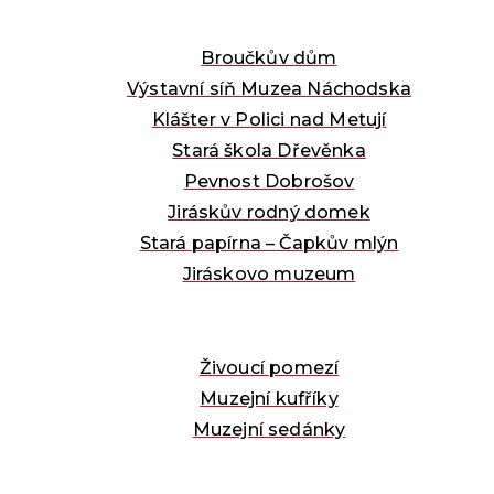
Broučkův dům
Výstavní síň Muzea Náchodska
Klášter v Polici nad Metují
Stará škola Dřevěnka
Pevnost Dobrošov
Jiráskův rodný domek
Stará papírna – Čapkův mlýn
Jiráskovo muzeum
Živoucí pomezí
Muzejní kufříky
Muzejní sedánky