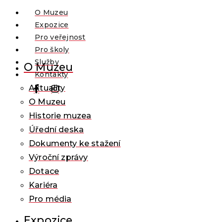
O Muzeu
Expozice
Pro veřejnost
Pro školy
Služby
O Muzeu
Kontakty
Aktuality
O Muzeu
Historie muzea
Úřední deska
Dokumenty ke stažení
Výroční zprávy
Dotace
Kariéra
Pro média
Expozice