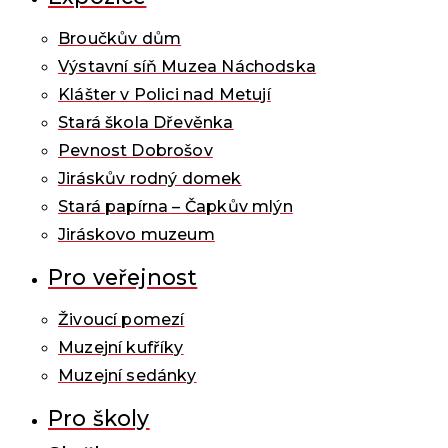
Broučkův dům
Výstavní síň Muzea Náchodska
Klášter v Polici nad Metují
Stará škola Dřevěnka
Pevnost Dobrošov
Jiráskův rodný domek
Stará papírna – Čapkův mlýn
Jiráskovo muzeum
Pro veřejnost
Živoucí pomezí
Muzejní kufříky
Muzejní sedánky
Pro školy