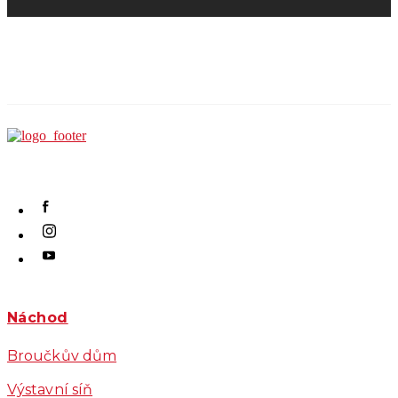
Náchod
Broučkův dům
Výstavní síň