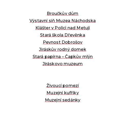
Broučkův dům
Výstavní síň Muzea Náchodska
Klášter v Polici nad Metují
Stará škola Dřevěnka
Pevnost Dobrošov
Jiráskův rodný domek
Stará papírna – Čapkův mlýn
Jiráskovo muzeum
Živoucí pomezí
Muzejní kufříky
Muzejní sedánky