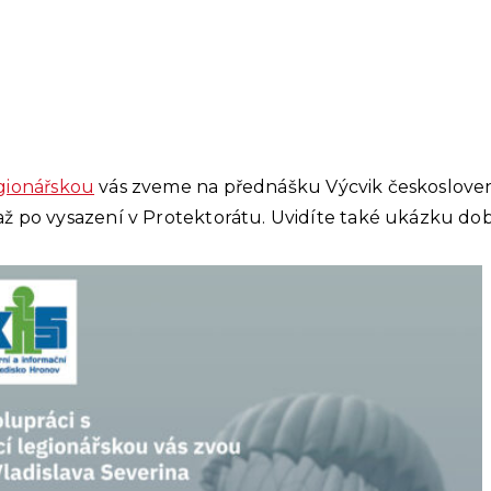
gionářskou
vás zveme na přednášku Výcvik československ
až po vysazení v Protektorátu. Uvidíte také ukázku dob