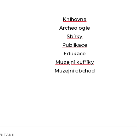
Knihovna
Archeologie
Sbírky
Publikace
Edukace
Muzejní kufříky
Muzejní obchod
ITÁNII