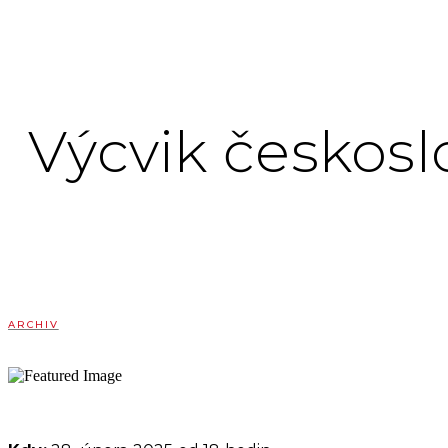
Výcvik českosl
ARCHIV