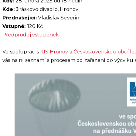
Kdy:
28. února 2025 od 18 hodin
Kde:
Jiráskovo divadlo, Hronov
Přednášející:
Vladislav Severin
Vstupné:
120 Kč
Předprodej vstupenek
Ve spolupráci s
KIS Hronov
a
Československou obcí le
vás na ní seznámí s procesem od zařazení do výcviku 