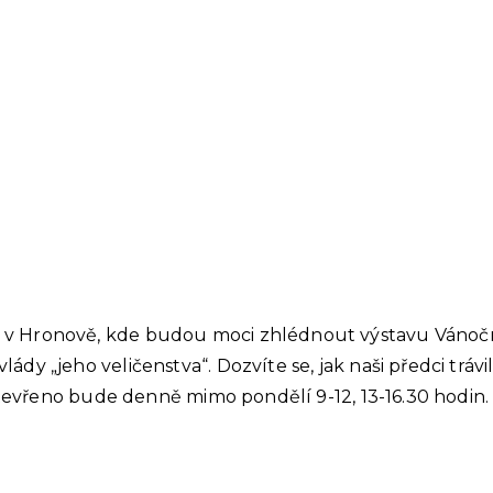
.
 Hronově, kde budou moci zhlédnout výstavu Vánoční ča
y „jeho veličenstva“. Dozvíte se, jak naši předci trávil
 otevřeno bude denně mimo pondělí 9-12, 13-16.30 hodin.