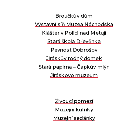
Broučkův dům
Výstavní síň Muzea Náchodska
Klášter v Polici nad Metují
Stará škola Dřevěnka
Pevnost Dobrošov
Jiráskův rodný domek
Stará papírna – Čapkův mlýn
Jiráskovo muzeum
Živoucí pomezí
Muzejní kufříky
Muzejní sedánky