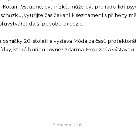
-Kotari: „Vstupné, byť nízké, může být pro řadu lidí ps
ě schůzku, využijte čas čekání k seznámení s příběhy 
oluvytvářet další podobu expozic.
osmičky 20. století a výstava Móda za časů protektorátu
hlídky, které budou rovněž zdarma. Expozicí a výsta
7 března, 2018