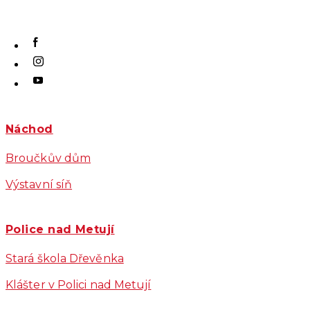
Náchod
Broučkův dům
Výstavní síň
Police nad Metují
Stará škola Dřevěnka
Klášter v Polici nad Metují