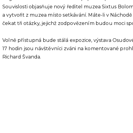
Souvislosti objasňuje nový ředitel muzea Sixtus Bolom
a vytvořit z muzea místo setkávání. Máte-li v Náchod
čekat tři otázky, jejichž zodpovězením budou moci sp
Volně přístupná bude stálá expozice, výstava Osudové 
17 hodin jsou návštěvníci zváni na komentované pro
Richard Švanda.