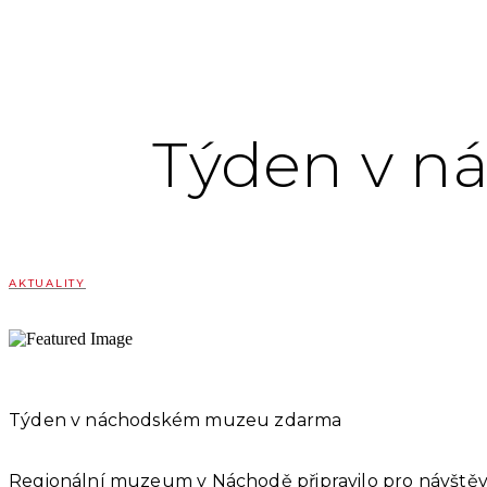
Týden v 
AKTUALITY
Týden v náchodském muzeu zdarma
Regionální muzeum v Náchodě připravilo pro návštěvn