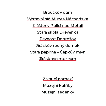
Broučkův dům
Výstavní síň Muzea Náchodska
Klášter v Polici nad Metují
Stará škola Dřevěnka
Pevnost Dobrošov
Jiráskův rodný domek
Stará papírna – Čapkův mlýn
Jiráskovo muzeum
Živoucí pomezí
Muzejní kufříky
Muzejní sedánky