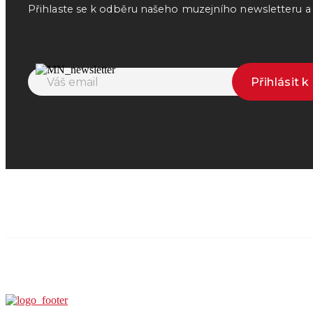
Přihlaste se k odběru našeho muzejního newsletteru a o
Přihlásit 