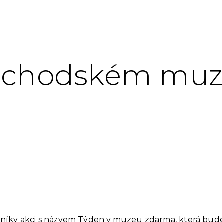
náchodském muz
íky akci s názvem Týden v muzeu zdarma, která bude p