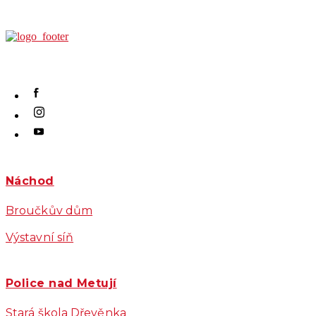
Náchod
Broučkův dům
Výstavní síň
Police nad Metují
Stará škola Dřevěnka