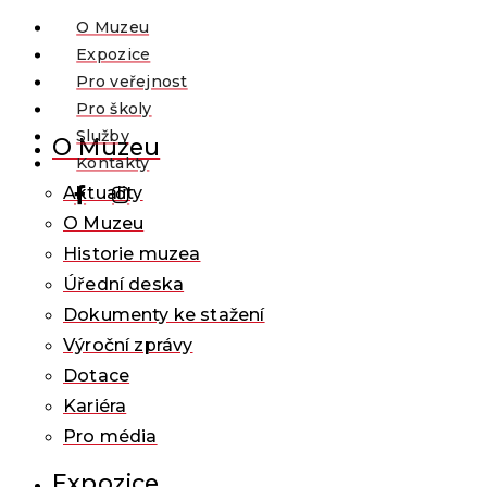
O Muzeu
Expozice
Pro veřejnost
Pro školy
Služby
O Muzeu
Kontakty
Aktuality
O Muzeu
Historie muzea
Úřední deska
Dokumenty ke stažení
Výroční zprávy
Dotace
Kariéra
Pro média
Expozice