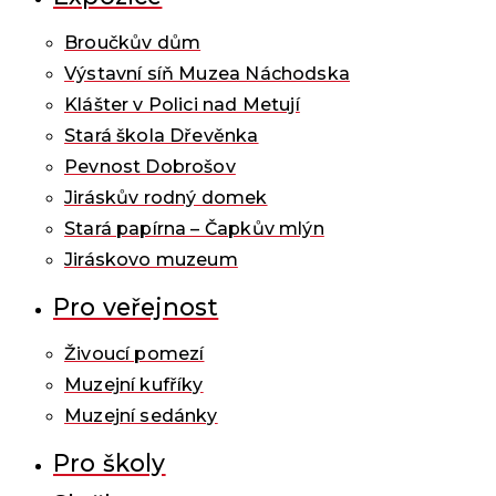
Broučkův dům
Výstavní síň Muzea Náchodska
Klášter v Polici nad Metují
Stará škola Dřevěnka
Pevnost Dobrošov
Jiráskův rodný domek
Stará papírna – Čapkův mlýn
Jiráskovo muzeum
Pro veřejnost
Živoucí pomezí
Muzejní kufříky
Muzejní sedánky
Pro školy