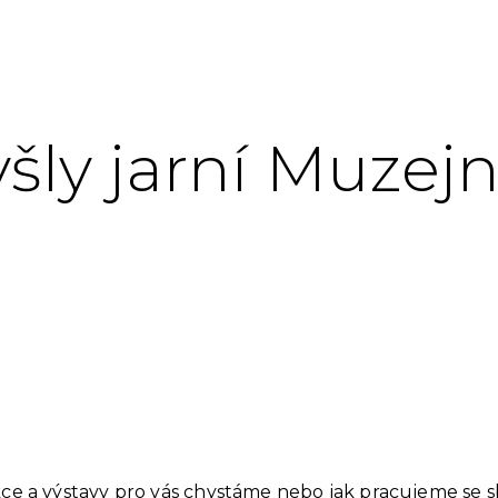
yšly jarní Muzejn
kce a výstavy pro vás chystáme nebo jak pracujeme se 