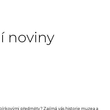
í noviny
sbírkovými předměty? Zajímá vás historie muzea a