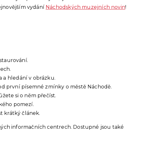
 nejnovějším vydání
Náchodských muzejních novin
!
taurování.
zech.
 a hledání v obrázku.
t od první písemné zmínky o městě Náchodě.
žete si o něm přečíst.
ského pomezí.
t krátký článek.
ch informačních centrech. Dostupné jsou také