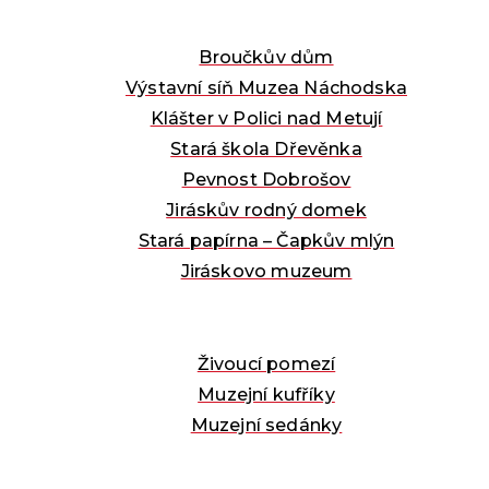
Broučkův dům
Výstavní síň Muzea Náchodska
Klášter v Polici nad Metují
Stará škola Dřevěnka
Pevnost Dobrošov
Jiráskův rodný domek
Stará papírna – Čapkův mlýn
Jiráskovo muzeum
Živoucí pomezí
Muzejní kufříky
Muzejní sedánky