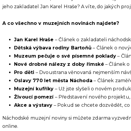
jeho zakladatel Jan Karel Hraše? A víte, do jakých pro
A co všechno v muzejních novinách najdete?
Jan Karel Hraše
– Článek o zakladateli náchods
Dětská výbava rodiny Bartoňů
– Článek o nový
Muzeum pečuje o své písemné poklady
– Člá
Nové drobné nálezy z doby římské
– Článek o 
Pro děti
– Dvoustrana věnovaná nejmenším návšt
Oslavy 770 let města Náchoda
– Článek zaměře
Muzejní kufříky
– Už jste slyšeli o novém produ
Živoucí pomezí
– Představení nového projektu,
Akce a výstavy
– Pokud se chcete dozvědět, co v
Náchodské muzejní noviny si můžete zdarma vyzvedn
online.