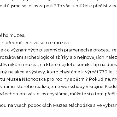
jektů jsme se letos zapojili? To vše si můžete přečíst v
kého muzea.
ch předmětech ve sbírce muzea.
nek o významných písemných pramenech a procesu res
rozšiřování archeologické sbírky a o nejnovějších nále
ěvníkům muzea, na které najdete komiks, tip na doma
ný na akce a výstavy, které chystáme k výročí 770 le
ktu Muzea Náchodska pro rodiny s dětmi? Pokud ne, mů
 v rámci kterého realizujeme workshopy v krajině Klad
šechno pro vás letos chystáme, můžete si o tom přečís
ou na všech pobočkách Muzea Náchodska a ve vybraný