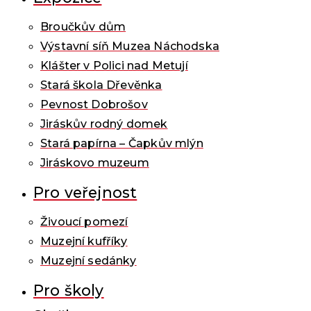
Broučkův dům
Výstavní síň Muzea Náchodska
Klášter v Polici nad Metují
Stará škola Dřevěnka
Pevnost Dobrošov
Jiráskův rodný domek
Stará papírna – Čapkův mlýn
Jiráskovo muzeum
Pro veřejnost
Živoucí pomezí
Muzejní kufříky
Muzejní sedánky
Pro školy