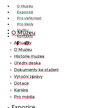
O Muzeu
Expozice
Pro veřejnost
Pro školy
Služby
O Muzeu
Kontakty
Aktuality
O Muzeu
Historie muzea
Úřední deska
Dokumenty ke stažení
Výroční zprávy
Dotace
Kariéra
Pro média
Expozice