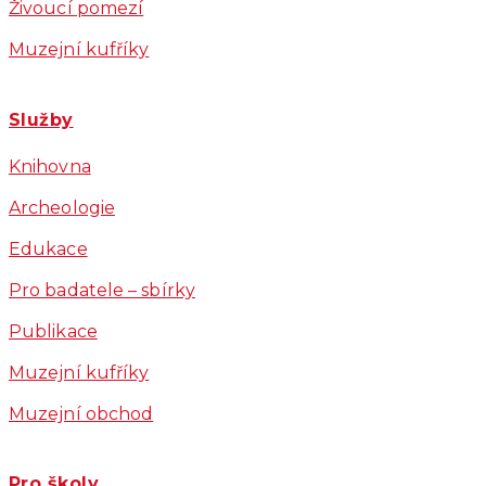
Živoucí pomezí
Muzejní kufříky
Služby
Knihovna
Archeologie
Edukace
Pro badatele – sbírky
Publikace
Muzejní kufříky
Muzejní obchod
Pro školy