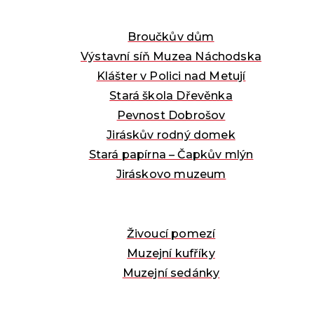
Broučkův dům
Výstavní síň Muzea Náchodska
Klášter v Polici nad Metují
Stará škola Dřevěnka
Pevnost Dobrošov
Jiráskův rodný domek
Stará papírna – Čapkův mlýn
Jiráskovo muzeum
Živoucí pomezí
Muzejní kufříky
Muzejní sedánky