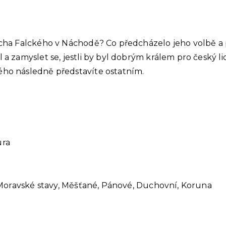
dricha Falckého v Náchodě? Co předcházelo jeho volbě a
l a zamyslet se, jestli by byl dobrým králem pro český 
rého následně představíte ostatním.
ura
y, Moravské stavy, Měšťané, Pánové, Duchovní, Koruna