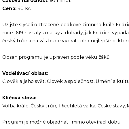
Časová náročnost:
60 minut
Cena:
40 Kč
Už jste slyšeli o ztracené podkově zimního krále Fri
roce 1619 nastaly zmatky a dohady, jak Fridrich vypada
český trůn a na vás bude vybrat toho nejlepšího, kte
Obsah programu je upraven podle věku žáků.
Vzdělávací oblast:
Člověk a jeho svět, Člověk a společnost, Umění a kult
Klíčová slova:
Volba krále, Český trůn, Třicetiletá válka, České stav
Program je možné objednat i mimo otevírací dobu.