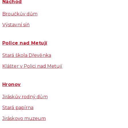
Náchod
Broučkův dům
Výstavní síň
Police nad Metují
Stará škola Dřevěnka
Klášter v Polici nad Metují
Hronov
Jiráskův rodný dům
Stará papírna
Jiráskovo muzeum