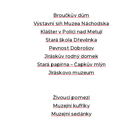
Broučkův dům
Výstavní síň Muzea Náchodska
Klášter v Polici nad Metují
Stará škola Dřevěnka
Pevnost Dobrošov
Jiráskův rodný domek
Stará papírna – Čapkův mlýn
Jiráskovo muzeum
Živoucí pomezí
Muzejní kufříky
Muzejní sedánky