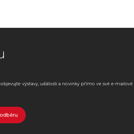
u
bjevujte výstavy, události a novinky přímo ve své e-mailové
k odběru