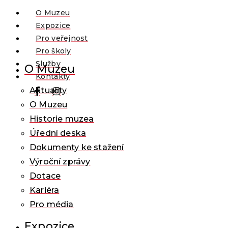
O Muzeu
Expozice
Pro veřejnost
Pro školy
Služby
O Muzeu
Kontakty
Aktuality
O Muzeu
Historie muzea
Úřední deska
Dokumenty ke stažení
Výroční zprávy
Dotace
Kariéra
Pro média
Expozice