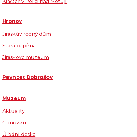
Klášter v Polici nad Metují
Hronov
Jiráskův rodný dům
Stará papírna
Jiráskovo muzeum
Pevnost Dobrošov
Muzeum
Aktuality
O muzeu
Úřední deska