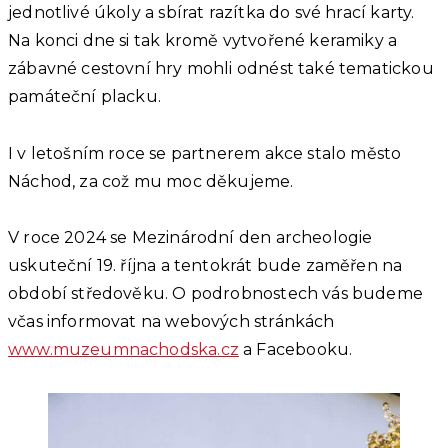
jednotlivé úkoly a sbírat razítka do své hrací karty.
Na konci dne si tak kromě vytvořené keramiky a
zábavné cestovní hry mohli odnést také tematickou
památeční placku.
I v letošním roce se partnerem akce stalo město
Náchod, za což mu moc děkujeme.
V roce 2024 se Mezinárodní den archeologie
uskuteční 19. října a tentokrát bude zaměřen na
období středověku. O podrobnostech vás budeme
včas informovat na webových stránkách
www.muzeumnachodska.cz
a Facebooku.