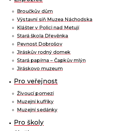
Broučkův dům
Výstavní síň Muzea Náchodska
Klášter v Polici nad Metují
Stará škola Dřevěnka
Pevnost Dobrošov
Jiráskův rodný domek
Stará papírna – Čapkův mlýn
Jiráskovo muzeum
Pro veřejnost
Živoucí pomezí
Muzejní kufříky
Muzejní sedánky
Pro školy