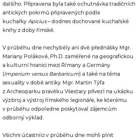
dalšího. Připravena byla také ochutnávka tradičních
antických pokrmů připravených podle
kuchařky
Apicius
– dodnes dochované kuchařské
knihy z doby římské.
V průběhu dne nechyběly ani dvě přednášky Mgr.
Mariany Polákové, Ph.D. zaměřené na geografickou
a kulturní hranici mezi Římany a Germány
(
Imperium versus Barbaricum
) a také na téma
sexuality v době antiky. Mgr. Martin Týfa
z Archeoparku pravěku Všestary přivezl na ukázku
výzbroj a výstroj římského legionáře, ke kterému
v průběhu odpoledne poskytoval zájemcům
odborný výklad.
Všichni účastníci v průběhu dne mohli plnit