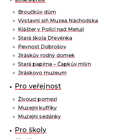
Broučkův dům
Výstavní síň Muzea Náchodska
Klášter v Polici nad Metují
Stará škola Dřevěnka
Pevnost Dobrošov
Jiráskův rodný domek
Stará papírna – Čapkův mlýn
Jiráskovo muzeum
Pro veřejnost
Živoucí pomezí
Muzejní kufříky
Muzejní sedánky
Pro školy