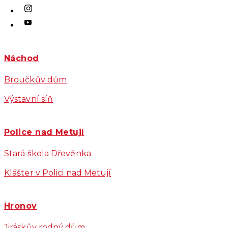
Náchod
Broučkův dům
Výstavní síň
Police nad Metují
Stará škola Dřevěnka
Klášter v Polici nad Metují
Hronov
Jiráskův rodný dům