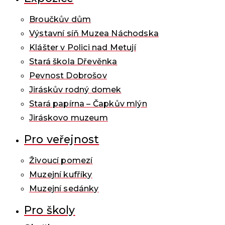
Broučkův dům
Výstavní síň Muzea Náchodska
Klášter v Polici nad Metují
Stará škola Dřevěnka
Pevnost Dobrošov
Jiráskův rodný domek
Stará papírna – Čapkův mlýn
Jiráskovo muzeum
Pro veřejnost
Živoucí pomezí
Muzejní kufříky
Muzejní sedánky
Pro školy