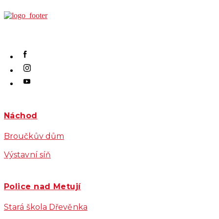
Náchod
Broučkův dům
Výstavní síň
Police nad Metují
Stará škola Dřevěnka