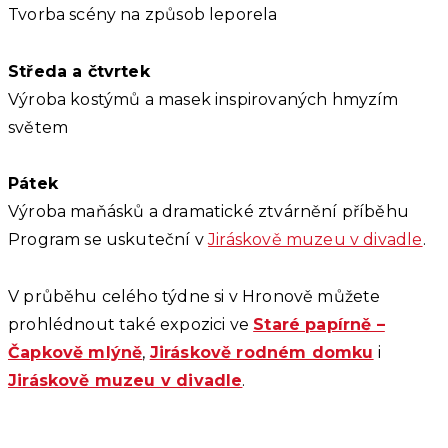
Tvorba scény na způsob leporela
Středa a čtvrtek
Výroba kostýmů a masek inspirovaných hmyzím
světem
Pátek
Výroba maňásků a dramatické ztvárnění příběhu
Program se uskuteční v
Jiráskově muzeu v divadle
.
V průběhu celého týdne si v Hronově můžete
prohlédnout také expozici ve
Staré papírně –
Čapkově mlýně
,
Jiráskově rodném domku
i
Jiráskově muzeu v divadle
.