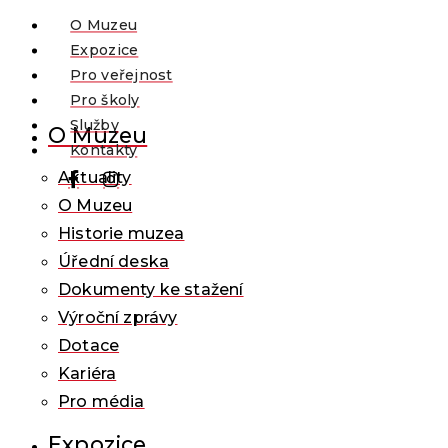
O Muzeu
Expozice
Pro veřejnost
Pro školy
Služby
O Muzeu
Kontakty
Aktuality
O Muzeu
Historie muzea
Úřední deska
Dokumenty ke stažení
Výroční zprávy
Dotace
Kariéra
Pro média
Expozice