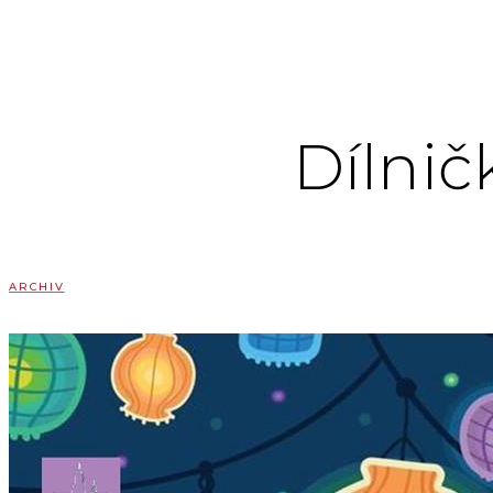
Dílnič
ARCHIV