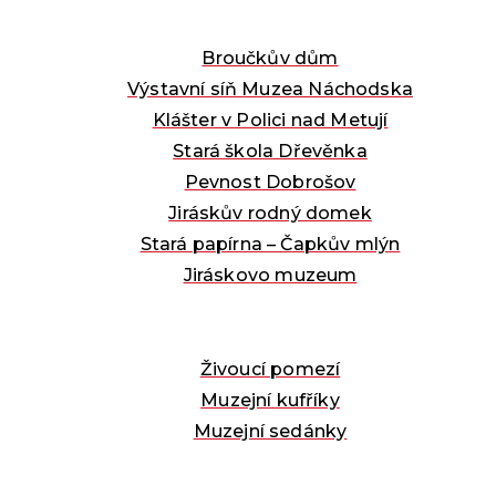
Broučkův dům
Výstavní síň Muzea Náchodska
Klášter v Polici nad Metují
Stará škola Dřevěnka
Pevnost Dobrošov
Jiráskův rodný domek
Stará papírna – Čapkův mlýn
Jiráskovo muzeum
Živoucí pomezí
Muzejní kufříky
Muzejní sedánky