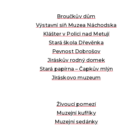
Broučkův dům
Výstavní síň Muzea Náchodska
Klášter v Polici nad Metují
Stará škola Dřevěnka
Pevnost Dobrošov
Jiráskův rodný domek
Stará papírna – Čapkův mlýn
Jiráskovo muzeum
Živoucí pomezí
Muzejní kufříky
Muzejní sedánky