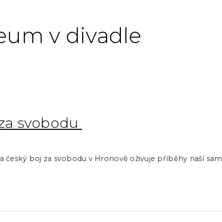
eum v divadle
j za svobodu
ol a český boj za svobodu v Hronově oživuje příběhy naší sam