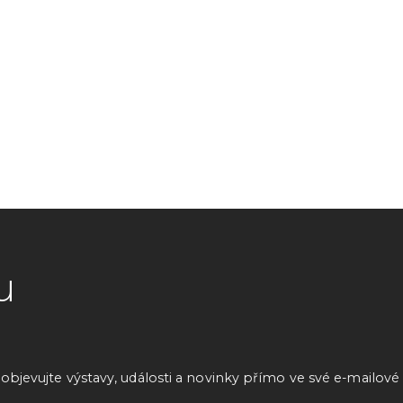
u
bjevujte výstavy, události a novinky přímo ve své e-mailové